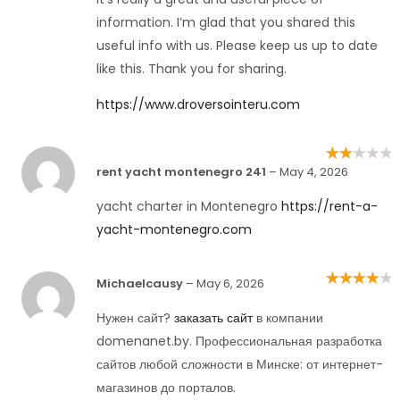
information. I’m glad that you shared this
useful info with us. Please keep us up to date
like this. Thank you for sharing.
https://www.droversointeru.com
Rated
rent yacht montenegro 241
–
May 4, 2026
2
out
of 5
yacht charter in Montenegro
https://rent-a-
yacht-montenegro.com
Michaelcausy
–
May 6, 2026
Rated
4
out
of 5
Нужен сайт?
заказать сайт
в компании
domenanet.by. Профессиональная разработка
сайтов любой сложности в Минске: от интернет-
магазинов до порталов.