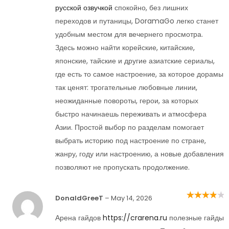
русской озвучкой
спокойно, без лишних
переходов и путаницы, DoramaGo легко станет
удобным местом для вечернего просмотра.
Здесь можно найти корейские, китайские,
японские, тайские и другие азиатские сериалы,
где есть то самое настроение, за которое дорамы
так ценят: трогательные любовные линии,
неожиданные повороты, герои, за которых
быстро начинаешь переживать и атмосфера
Азии. Простой выбор по разделам помогает
выбрать историю под настроение по стране,
жанру, году или настроению, а новые добавления
позволяют не пропускать продолжение.
DonaldGreeT
–
May 14, 2026
Rated
4
out
of 5
Арена гайдов
https://crarena.ru
полезные гайды