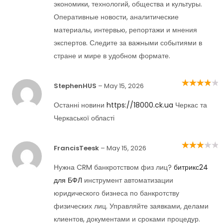
экономики, технологий, общества и культуры.
Оперативные новости, аналитические
материалы, интервью, репортажи и мнения
экспертов. Следите за важными событиями в
стране и мире в удобном формате.
StephenHUS
–
May 15, 2026
Rated
4
out
of 5
Останні новини
https://18000.ck.ua
Черкас та
Черкаської області
FrancisTeesk
–
May 15, 2026
Rated
3
out of 5
Нужна CRM банкротством физ лиц?
битрикс24
для БФЛ
инструмент автоматизации
юридического бизнеса по банкротству
физических лиц. Управляйте заявками, делами
клиентов, документами и сроками процедур.