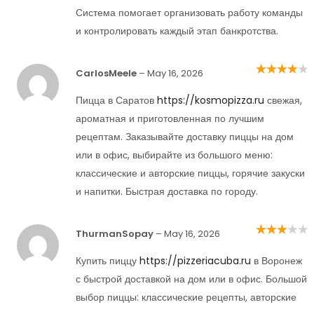
Система помогает организовать работу команды
и контролировать каждый этап банкротства.
CarlosMeele
–
May 16, 2026
Rated
4
out
of 5
Пицца в Саратов
https://kosmopizza.ru
свежая,
ароматная и приготовленная по лучшим
рецептам. Заказывайте доставку пиццы на дом
или в офис, выбирайте из большого меню:
классические и авторские пиццы, горячие закуски
и напитки. Быстрая доставка по городу.
ThurmanSopay
–
May 16, 2026
Rated
3
out of 5
Купить пиццу
https://pizzeriacuba.ru
в Воронеж
с быстрой доставкой на дом или в офис. Большой
выбор пиццы: классические рецепты, авторские