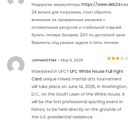
Недорогие аккумуляторы
https://www.akb24v.ru
24 вольта для погрузчика, стоит обратить
внимание на проверенные решения с
оптимальным ресурсом и стабильной отдачей.
Купить тяговую батарею 24V по доступной цене.
Варианты под разные задачи и типы техники.
JamesOffex
–
May 9, 2026
Rated
3
out of 5
Interested in UFC?
UFC White House Full Fight
Card
unique mixed martial arts tournament
will take place on June 14, 2026, in Washington,
D.C., on the South Lawn of the White House. It
will be the first professional sporting event in
history to be held directly on the grounds of
the U.S. presidential residence.