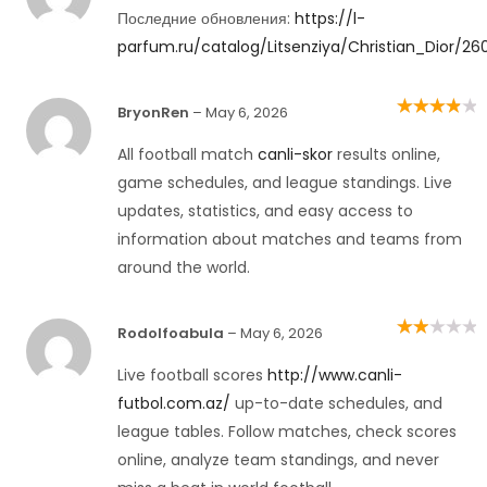
of 5
Последние обновления:
https://l-
parfum.ru/catalog/Litsenziya/Christian_Dior/26
BryonRen
–
May 6, 2026
Rated
4
out
of 5
All football match
canli-skor
results online,
game schedules, and league standings. Live
updates, statistics, and easy access to
information about matches and teams from
around the world.
Rodolfoabula
–
May 6, 2026
Rated
2
out
of 5
Live football scores
http://www.canli-
futbol.com.az/
up-to-date schedules, and
league tables. Follow matches, check scores
online, analyze team standings, and never