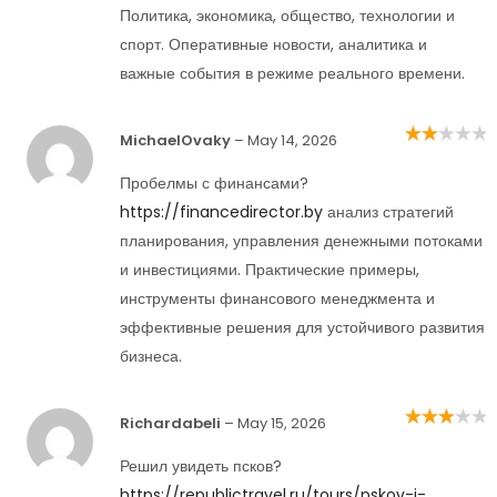
Политика, экономика, общество, технологии и
спорт. Оперативные новости, аналитика и
важные события в режиме реального времени.
MichaelOvaky
–
May 14, 2026
Rated
2
out
of 5
Пробелмы с финансами?
https://financedirector.by
анализ стратегий
планирования, управления денежными потоками
и инвестициями. Практические примеры,
инструменты финансового менеджмента и
эффективные решения для устойчивого развития
бизнеса.
Richardabeli
–
May 15, 2026
Rated
3
out of 5
Решил увидеть псков?
https://republictravel.ru/tours/pskov-i-