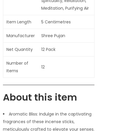
Spirituality, Relaxation,
Meditation, Purifying Air
Item Length
5 Centimetres
Manufacturer
Shree Pujan
Net Quantity
12 Pack
Number of
12
Items
About this item
Aromatic Bliss: Indulge in the captivating
fragrances of these incense sticks,
meticulously crafted to elevate your senses.