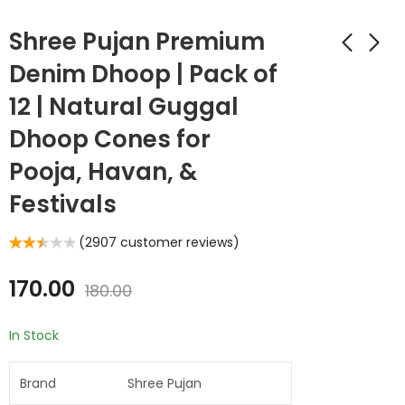
Shree Pujan Premium
Denim Dhoop | Pack of
12 | Natural Guggal
Dhoop Cones for
Pooja, Havan, &
Festivals
(
2907
customer reviews)
Rated
2875
2.54
out of 5
170.00
180.00
based
on
customer
ratings
In Stock
Brand
Shree Pujan