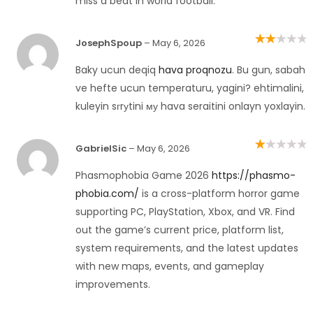
miss a beat in world football.
JosephSpoup
–
May 6, 2026
Rated
2
out
of 5
Baky ucun deqiq
hava proqnozu
. Bu gun, sabah
ve hefte ucun temperaturu, yagini? ehtimalini,
kuleyin sгrуtini му hava seraitini onlayn yoxlayin.
GabrielSic
–
May 6, 2026
Rated
1
out
Phasmophobia Game 2026
https://phasmo-
of
5
phobia.com/
is a cross-platform horror game
supporting PC, PlayStation, Xbox, and VR. Find
out the game’s current price, platform list,
system requirements, and the latest updates
with new maps, events, and gameplay
improvements.