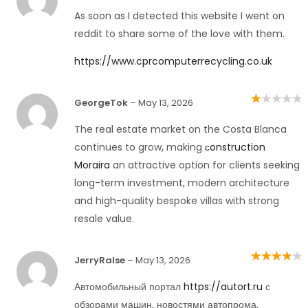
As soon as I detected this website I went on
reddit to share some of the love with them.
https://www.cprcomputerrecycling.co.uk
GeorgeTok
–
May 13, 2026
Rated
1
out
The real estate market on the Costa Blanca
of
5
continues to grow, making
сonstruction
Moraira
an attractive option for clients seeking
long-term investment, modern architecture
and high-quality bespoke villas with strong
resale value.
JerryRalse
–
May 13, 2026
Rated
4
out
of 5
Автомобильный портал
https://autort.ru
с
обзорами машин, новостями автопрома,