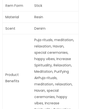
Item Form
Stick
Material
Resin
Scent
Denim
Puja rituals, meditation,
relaxation, Havan,
special ceremonies,
happy vibes, Increase
Spirituality, Relaxation,
Meditation, Purifying
Product
Air
Puja rituals,
Benefits
meditation, relaxation,
Havan, special
ceremonies, happy
vibes, Increase