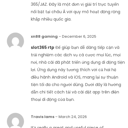
365/JAZ. Đây là một đơn vị giải trí trực tuyến
nổi bật tại châu Á với quy mô hoạt động rộng
khắp nhiều quốc gia.
xn88 gaming
–
December 6, 2025
slot365 rtp
Để giúp bạn dễ dàng tiếp cận và
trải nghiệm các dịch vụ cá cược mọi lúc, mọi
nơi, nhà cái đã phát triển ứng dụng di động tiện
lợi. Ứng dụng này tương thích với cả hai hệ
điều hành Android và iOS, mang lại sự thuận
tiện tối đa cho người dùng. Dưới đây là hướng
dẫn chi tiết cách tải và cài đặt app trên điện
thoại di động của bạn.
Travis Iams
–
March 24, 2026
It’s really a great and useful piece of