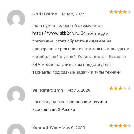
ChrisTaima
–
May 6, 2026
Rated
4
out
of 5
Если нужен недорогой аккумулятор
https://www.akb24v.ru
24 вольта для
погрузчика, стоит обратить внимание на
проверенные решения с оптимальным ресурсом
и стабильной отдачей. Купить тяговую батарею
24V можно на сайте, там представлены
варианты под разные задачи и типы техники.
WilliamPaumn
–
May 6, 2026
Rated
3
out of 5
новости дня в россии
новости науки и
исследований России
KennethWer
–
May 6, 2026
Rated
4
out