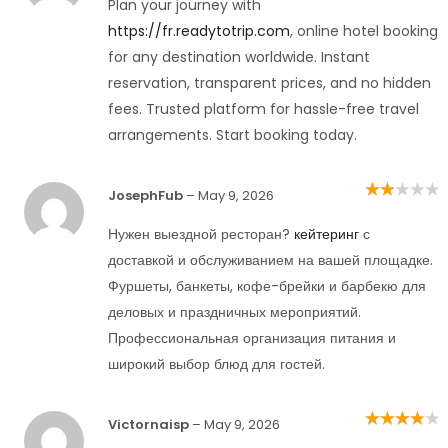
Plan your journey with
https://fr.readytotrip.com
, online hotel booking
for any destination worldwide. Instant
reservation, transparent prices, and no hidden
fees. Trusted platform for hassle-free travel
arrangements. Start booking today.
JosephFub
–
May 9, 2026
Rated
2
out
of 5
Нужен выездной ресторан?
кейтеринг
с
доставкой и обслуживанием на вашей площадке.
Фуршеты, банкеты, кофе-брейки и барбекю для
деловых и праздничных мероприятий.
Профессиональная организация питания и
широкий выбор блюд для гостей.
Victornaisp
–
May 9, 2026
Rated
4
out
of 5