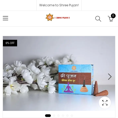
Welcome to Shree Pujan!
0
6
% OFF