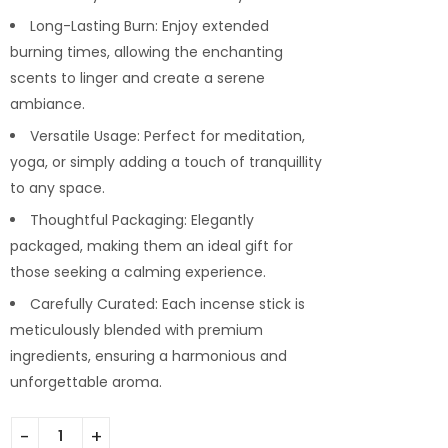
Long-Lasting Burn: Enjoy extended
burning times, allowing the enchanting
scents to linger and create a serene
ambiance.
Versatile Usage: Perfect for meditation,
yoga, or simply adding a touch of tranquillity
to any space.
Thoughtful Packaging: Elegantly
packaged, making them an ideal gift for
those seeking a calming experience.
Carefully Curated: Each incense stick is
meticulously blended with premium
ingredients, ensuring a harmonious and
unforgettable aroma.